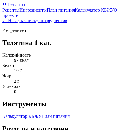
🍲 Рецепты
Рецепты
Ингредиенты
План питания
Калькулятор КБЖУ
О
проекте
← Назад к списку ингредиентов
Ингредиент
Телятина 1 кат.
Калорийность
97
ккал
Белки
19.7
г
Жиры
2
г
Углеводы
0
г
Инструменты
Калькулятор КБЖУ
План питания
Разделы и категории