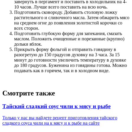
завернуть в пергамент и поставить в холодильник на 4-
10 часов. Лучше всего поставить на всю ночь.
Подготовить сковороду. Добавить столовую ложку
растительного и сливочного масла. Затем обжарить мясо
на среднем огне до появления золотистой корочки со
всех сторон.
Подготовить глубокую форму для запекания, смазать
маслом. Положить очищенные и порезанные (крупно)
дольки яблок.
Прикрыть форму фольгой и отправить говядину в
разогретую до 150 градусов духовку на 3 часа. За 15
минут до готовности увеличить температуру в духовке
до 180 градусов. Буженина из говядины готова. Можно
подавать как в горячем, так и в холодном виде.
Смотрите также
Тайский сладкий соус чили к мясу и рыбе
Только у нас вы найдете рецепт приготовления тайского
сладкого соуса чили на к мясу и к рыбе на сайте