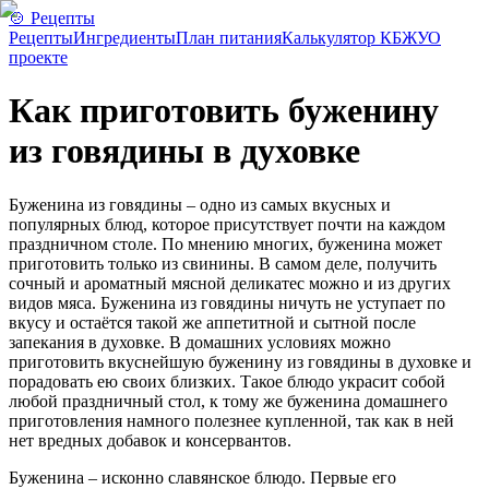
🍲 Рецепты
Рецепты
Ингредиенты
План питания
Калькулятор КБЖУ
О
проекте
Как приготовить буженину
из говядины в духовке
Буженина из говядины – одно из самых вкусных и
популярных блюд, которое присутствует почти на каждом
праздничном столе. По мнению многих, буженина может
приготовить только из свинины. В самом деле, получить
сочный и ароматный мясной деликатес можно и из других
видов мяса. Буженина из говядины ничуть не уступает по
вкусу и остаётся такой же аппетитной и сытной после
запекания в духовке. В домашних условиях можно
приготовить вкуснейшую буженину из говядины в духовке и
порадовать ею своих близких. Такое блюдо украсит собой
любой праздничный стол, к тому же буженина домашнего
приготовления намного полезнее купленной, так как в ней
нет вредных добавок и консервантов.
Буженина – исконно славянское блюдо. Первые его