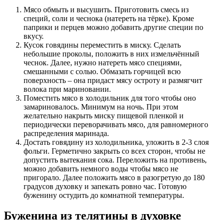
Мясо обмыть и высушить. Приготовить смесь из
специй, соли и чеснока (натереть на тёрке). Кроме
паприки и перцев можно добавить другие специи по
вкусу.
Кусок говядины переместить в миску. Сделать
небольшие проколы, положить в них измельчённый
чеснок. Далее, нужно натереть мясо специями,
смешанными с солью. Обмазать горчицей всю
поверхность – она придаст мясу остроту и размягчит
волока при мариновании.
Поместить мясо в холодильник для того чтобы оно
замариновалось. Минимум на ночь. При этом
желательно накрыть миску пищевой пленкой и
периодически переворачивать мясо, для равномерного
распределения маринада.
Достать говядину из холодильника, уложить в 2-3 слоя
фольги. Герметично закрыть со всех сторон, чтобы не
допустить вытекания сока. Переложить на противень,
можно добавить немного воды чтобы мясо не
пригорало. Далее положить мясо в разогретую до 180
градусов духовку и запекать ровно час. Готовую
буженину остудить до комнатной температуры.
Буженина из телятины в духовке