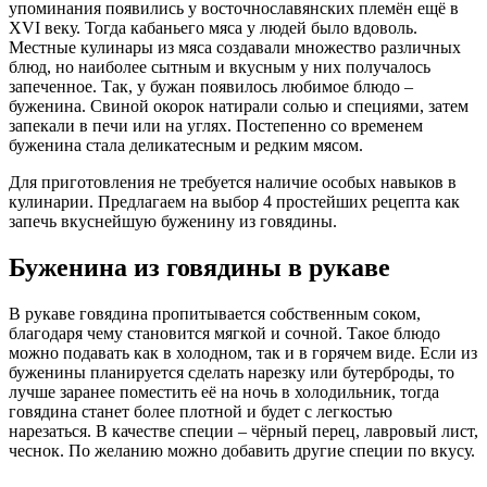
упоминания появились у восточнославянских племён ещё в
XVI веку. Тогда кабаньего мяса у людей было вдоволь.
Местные кулинары из мяса создавали множество различных
блюд, но наиболее сытным и вкусным у них получалось
запеченное. Так, у бужан появилось любимое блюдо –
буженина. Свиной окорок натирали солью и специями, затем
запекали в печи или на углях. Постепенно со временем
буженина стала деликатесным и редким мясом.
Для приготовления не требуется наличие особых навыков в
кулинарии. Предлагаем на выбор 4 простейших рецепта как
запечь вкуснейшую буженину из говядины.
Буженина из говядины в рукаве
В рукаве говядина пропитывается собственным соком,
благодаря чему становится мягкой и сочной. Такое блюдо
можно подавать как в холодном, так и в горячем виде. Если из
буженины планируется сделать нарезку или бутерброды, то
лучше заранее поместить её на ночь в холодильник, тогда
говядина станет более плотной и будет с легкостью
нарезаться. В качестве специи – чёрный перец, лавровый лист,
чеснок. По желанию можно добавить другие специи по вкусу.