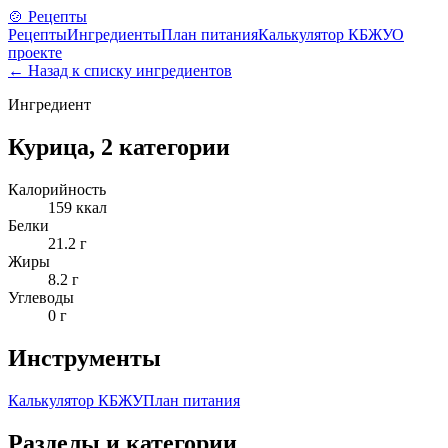
🍲 Рецепты
Рецепты
Ингредиенты
План питания
Калькулятор КБЖУ
О
проекте
← Назад к списку ингредиентов
Ингредиент
Курица, 2 категории
Калорийность
159
ккал
Белки
21.2
г
Жиры
8.2
г
Углеводы
0
г
Инструменты
Калькулятор КБЖУ
План питания
Разделы и категории