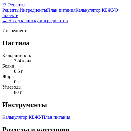
🍲 Рецепты
Рецепты
Ингредиенты
План питания
Калькулятор КБЖУ
О
проекте
← Назад к списку ингредиентов
Ингредиент
Пастила
Калорийность
324
ккал
Белки
0.5
г
Жиры
0
г
Углеводы
80
г
Инструменты
Калькулятор КБЖУ
План питания
Разделы и категории