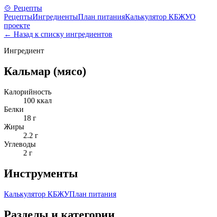
🍲 Рецепты
Рецепты
Ингредиенты
План питания
Калькулятор КБЖУ
О
проекте
← Назад к списку ингредиентов
Ингредиент
Кальмар (мясо)
Калорийность
100
ккал
Белки
18
г
Жиры
2.2
г
Углеводы
2
г
Инструменты
Калькулятор КБЖУ
План питания
Разделы и категории