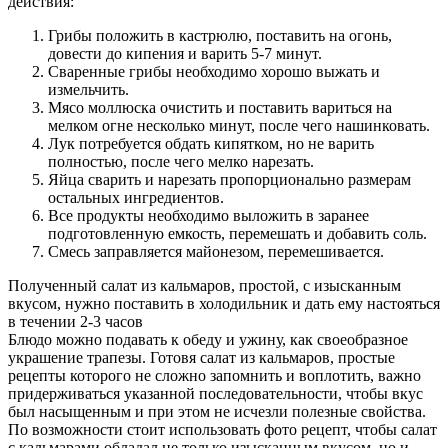
действия:
Грибы положить в кастрюлю, поставить на огонь,
довести до кипения и варить 5-7 минут.
Сваренные грибы необходимо хорошо выжать и
измельчить.
Мясо моллюска очистить и поставить вариться на
мелком огне несколько минут, после чего нашинковать.
Лук потребуется обдать кипятком, но не варить
полностью, после чего мелко нарезать.
Яйца сварить и нарезать пропорционально размерам
остальных ингредиентов.
Все продукты необходимо выложить в заранее
подготовленную емкость, перемешать и добавить соль.
Смесь заправляется майонезом, перемешивается.
Полученный салат из кальмаров, простой, с изысканным
вкусом, нужно поставить в холодильник и дать ему настояться
в течении 2-3 часов
Блюдо можно подавать к обеду и ужину, как своеобразное
украшение трапезы. Готовя салат из кальмаров, простые
рецепты которого не сложно запомнить и воплотить, важно
придерживаться указанной последовательности, чтобы вкус
был насыщенным и при этом не исчезли полезные свойства.
По возможности стоит использовать фото рецепт, чтобы салат
с кальмарами обладал не только изысканным вкусом, но и