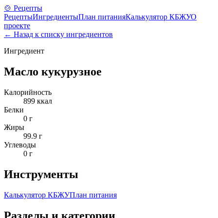
🍲 Рецепты
Рецепты
Ингредиенты
План питания
Калькулятор КБЖУ
О
проекте
← Назад к списку ингредиентов
Ингредиент
Масло кукурузное
Калорийность
899
ккал
Белки
0
г
Жиры
99.9
г
Углеводы
0
г
Инструменты
Калькулятор КБЖУ
План питания
Разделы и категории